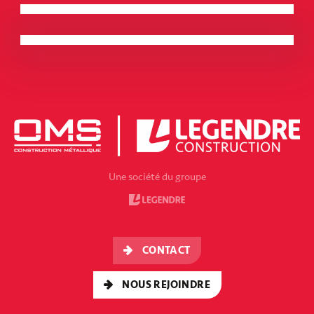
L’Artimon
BRETAGNE - RENNES
Quai 9 – Espace culturel et de loisirs
BRETAGNE - LANESTER
Une société du groupe
CONTACT
NOUS REJOINDRE