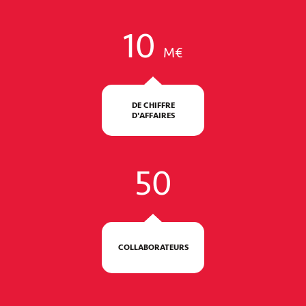
10
M€
DE CHIFFRE
D'AFFAIRES
50
COLLABORATEURS