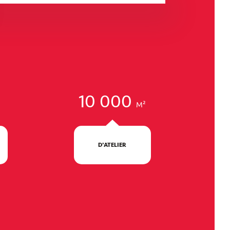
Parking La Cité du Vin
NOUVELLE-AQUITAINE - BORDEAUX
10 000
M²
D'ATELIER