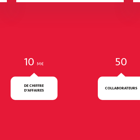
Quai 9 – Espace culturel et de loisirs
BRETAGNE - LANESTER
10
50
M€
DE CHIFFRE
COLLABORATEURS
D'AFFAIRES