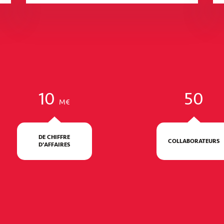
Quai 9 – Espace culturel et de loisirs
BRETAGNE - LANESTER
10
50
M€
DE CHIFFRE
COLLABORATEURS
D'AFFAIRES