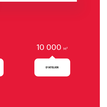
Parking La Cité du Vin
NOUVELLE-AQUITAINE - BORDEAUX
10 000
M²
D'ATELIER